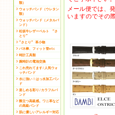
類）
メール便では、発
ウォッチバンド（ウレタン
類）
いますのでその
ウォッチバンド（メタルバ
ンド）
松坂牛レザーベルト ”さ
とり”
”さとり” 革小物
バネ棒、フィット管etc
時計工具類
腕時計の電池交換
これ売れてます♪人気ウォ
ッチバンド
水に強い！はっ水加工バン
ド
楽しめる彩り♪カラフルバ
ンド
際立つ高級感。ワニ革など
の高級バンド
肌に優しいアレルギー対応