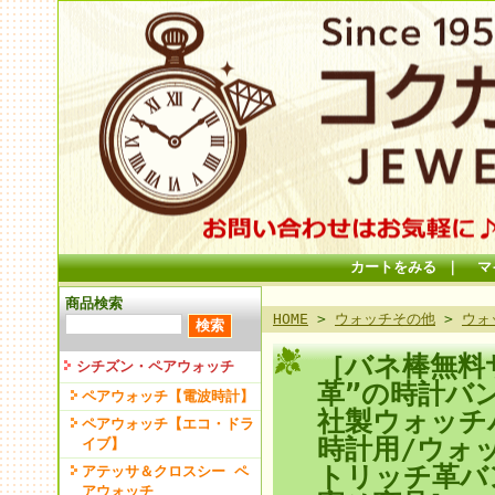
カートをみる
｜
マ
商品検索
HOME
>
ウォッチその他
>
ウォ
［バネ棒無料
シチズン・ペアウォッチ
革”の時計バ
ペアウォッチ【電波時計】
社製ウォッチバ
ペアウォッチ【エコ・ドラ
時計用/ウォ
イブ】
トリッチ革バ
アテッサ＆クロスシー ペ
アウォッチ