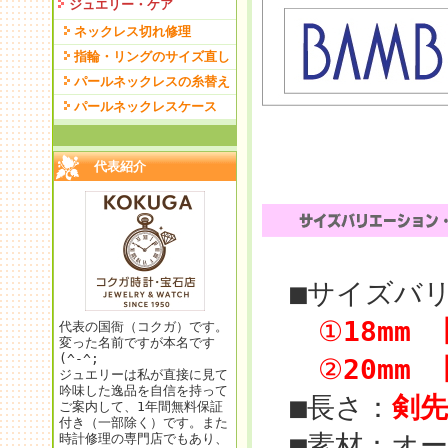
ジュエリー・ケア
ネックレス切れ修理
指輪・リングのサイズ直し
パールネックレスの糸替え
パールネックレスケース
代表紹介
■サイズバリ
①
18mm 
代表の国衙（コクガ）です。
変った名前ですが本名です
(^-^;
②
20mm 
ジュエリーは私が直接に見て
吟味した逸品を自信を持って
■長さ：
剣先
ご案内して、1年間無料保証
付き（一部除く）です。また
■素材：オー
時計修理の専門店でもあり、