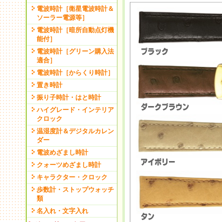
電波時計［衛星電波時計＆
ソーラー電源等］
電波時計［暗所自動点灯機
能付］
電波時計［グリーン購入法
適合］
電波時計［からくり時計］
置き時計
振り子時計・はと時計
ハイグレード・インテリア
クロック
温湿度計＆デジタルカレン
ダー
電波めざまし時計
クォーツめざまし時計
キャラクター・クロック
歩数計・ストップウォッチ
類
名入れ・文字入れ