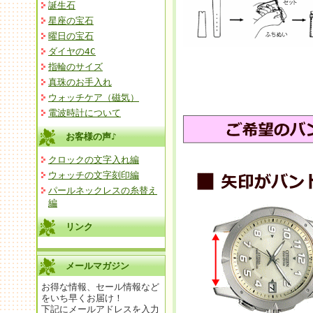
誕生石
星座の宝石
曜日の宝石
ダイヤの4C
指輪のサイズ
真珠のお手入れ
ウォッチケア（磁気）
電波時計について
お客様の声♪
クロックの文字入れ編
ウォッチの文字刻印編
パールネックレスの糸替え
編
リンク
メールマガジン
お得な情報、セール情報など
をいち早くお届け！
下記にメールアドレスを入力