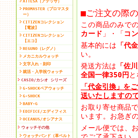
ATTESA（アテッサ）
PROMASTER（プロマスタ
■ご注文の際
ー）
CITIZENコレクション
この商品のみで
【電波】
カード
」・「
コ
CITIZENコレクション
【エコ】
基本的には
「代
REGUNO（レグノ）
い。
メカニカルウォッチ
文字入れ・刻印
発送方法は
「佐川
就活・入学祝ウォッチ
全国一律350円
と
CASIO/カシオ シリーズ
「代金引換」をご
G-SHOCKペアウォッチ
送いたしますの
G-SHOCK
BABY-G
お取り寄せ商品で
EDIFICE/エディフィス
います。お急ぎ
OCEANUS/オシアナス
メール便では、
ウォッチその他
でご了承下さい
ウォッチバンド（革ベルト