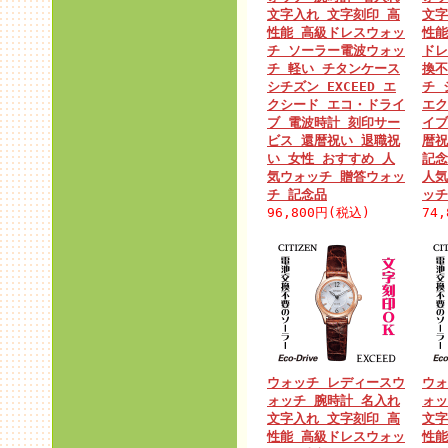
文字入れ 文字刻印 高
文字
性能 高級ドレスウォッ
性能
チ ソーラー電波ウォッ
ドレ
チ 軽い チタンケース
換不
シチズン EXCEED エ
チ 
クシード エコ・ドライ
エク
ブ 電波時計 刻印サー
イブ
ビス 還暦祝い 退職祝
暦祝
い 女性 おすすめ 人
記念
気ウォッチ 贈答ウォッ
人気
チ 記念品
ッチ
96,800円(税込)
74
ウォッチ レディースウ
ウォ
ォッチ 腕時計 名入れ
ォッ
文字入れ 文字刻印 高
文字
性能 高級ドレスウォッ
性能