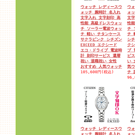
ウォッチ レディースウ
ウォ
ォッチ 腕時計 名入れ
ォッ
文字入れ 文字刻印 高
文字
性能 高級ドレスウォッ
性能
チ ソーラー電波ウォッ
チ 
チ 軽い チタンケース
チ 
サクラピンク シチズン
シチ
EXCEED エクシード
クシ
エコ・ドライブ 電波時
ブ 
計 刻印サービス 還暦
ビス
祝い 退職祝い 女性
い 
おすすめ 人気ウォッチ
気ウ
105,600円(税込)
チ 
96
ウォッチ レディースウ
ウォ
ォッチ 腕時計 名入れ
ォッ