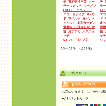
チ 電池交換不要 ソー
チ 
ラーウォッチ シチズン
ラー
EXCEED エクシード
EX
エコ・ドライブ 革バン
エコ
ド 革ベルト 皮バンド
ド 
皮ベルト 刻印サービス
皮ベ
還暦祝い 退職記念 女
還暦
性 おすすめ 人気ウォ
性 
ッチ
ッチ
53,240円(税込)
51
1件～23件 （全23件）
ご利用ガイド
お支払いについて
お支払い方法は、以下からお選
◆クレジットカード