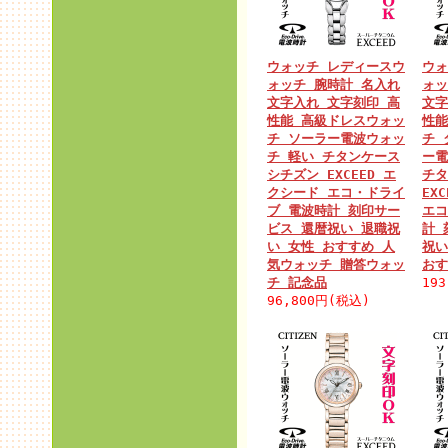
ウォッチ レディースウ
ウォ
ォッチ 腕時計 名入れ
ォッ
文字入れ 文字刻印 高
文字
性能 高級ドレスウォッ
性能
チ ソーラー電波ウォッ
チ 
チ 軽い チタンケース
ー電
シチズン EXCEED エ
チタ
クシード エコ・ドライ
EX
ブ 電波時計 刻印サー
エコ
ビス 還暦祝い 退職祝
計 
い 女性 おすすめ 人
祝い
気ウォッチ 贈答ウォッ
おす
チ 記念品
19
96,800円(税込)