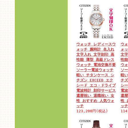
ウォッチ レディースウ
ウォ
ォッチ 腕時計 名入れ
ォッ
文字入れ 文字刻印 高
文字
性能 薄型 高級ドレス
性能
ウォッチ 電池交換不要
ウォ
ソーラー電波ウォッチ
ソー
軽い チタンケース シ
軽い
チズン EXCEED エク
チズ
シード エコ・ドライブ
シー
電波時計 刻印サービス
電波
還暦祝い 退職祝い 女
還暦
性 おすすめ 人気ウォ
性 
ッチ
ッチ
123,200円(税込)
11