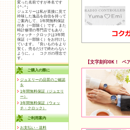
変った名前ですが本名です
(^-^;
ジュエリーは私が直接に見て
吟味した逸品を自信を持って
ご案内して、1年間無料保証
付き（一部除く）です。また
時計修理の専門店でもあり、
ウォッチ・クロックは3年間
保証（一部除く）をお付けし
ています。『良いものをより
安く。売るだけで終わらない
ように。』 コクガの理念で
す。
【文字刻印OK！ ペ
ご購入の際に
ジュエリーの品質のご確認
を
1年間無料保証（ジュエリ
ー）
3年間無料保証（ウォッ
チ・クロック）
ご利用案内
お支払い・送料