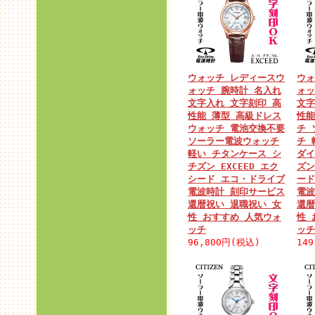
ウォッチ レディースウ
ウォ
ォッチ 腕時計 名入れ
ォッ
文字入れ 文字刻印 高
文字
性能 薄型 高級ドレス
性能
ウォッチ 電池交換不要
チ 
ソーラー電波ウォッチ
チ 
軽い チタンケース シ
ダイ
チズン EXCEED エク
ズン
シード エコ・ドライブ
ード
電波時計 刻印サービス
電波
還暦祝い 退職祝い 女
還暦
性 おすすめ 人気ウォ
性 
ッチ
ッチ
96,800円(税込)
14