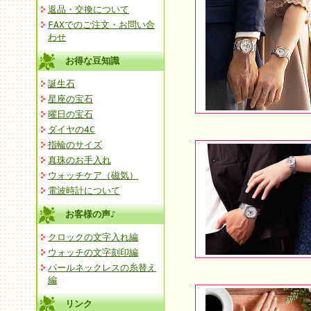
返品・交換について
FAXでのご注文・お問い合
わせ
お得な豆知識
誕生石
星座の宝石
曜日の宝石
ダイヤの4C
指輪のサイズ
真珠のお手入れ
ウォッチケア（磁気）
電波時計について
お客様の声♪
クロックの文字入れ編
ウォッチの文字刻印編
パールネックレスの糸替え
編
リンク