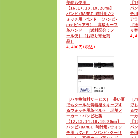
美錠も使用
【1
【16.17.18.19.20mm】
バン
バンビ/BAMBI 時計用/ウ
チ用
ォッチ用 バンド （バンビ-
ア
ecoピュアラ） 高級カーフ
［送
革バンド ［送料区分：メ
り寄
ール便］［お取り寄せ商
4,
品］
4,400円(税込)
［バネ棒無料サービス］ 暑い夏
［バ
でもクールな装着感をキープす
でも
るウォッチ用革ベルト 老舗メ
るウ
ーカー・バンビ社製
ー
【12.13.14.18.19.20mm】
【1
バンビ/BAMBI 時計用/ウォッ
バン
チ用 バンド （バンビ-クーリ
チ用