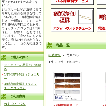
変った名前ですが本名です
(^-^;
ジュエリーは私が直接に見て
吟味した逸品を自信を持って
ご案内して、1年間無料保証
付き（一部除く）です。また
時計修理の専門店でもあり、
ウォッチ・クロックは3年間
保証（一部除く）をお付けし
ています。『良いものをより
安く。売るだけで終わらない
ように。』 コクガの理念で
商品一覧
す。
説明付き
/ 写真のみ
ご購入の際に
1件～35件 （全35件）
ジュエリーの品質のご確認
を
1年間無料保証（ジュエリ
ー）
3年間無料保証（ウォッ
チ・クロック）
ご利用案内
お支払い・送料
［バネ棒無料サービ
［バ