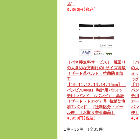
品］
3,300円(税込)
［バネ棒無料サービス］ 腕回り
［バ
の大きめな方向けのLサイズ高級
の大
リザード革ベルト 抗菌防臭加
ォッ
工
っ
【10.11.12.13.14.15mm】
【1
バンビ/BAMBI 時計用/ウォッ
バン
チ用 バンド （バンビ） 高級
チ用
リザード（トカゲ）革 抗菌防臭
カー
加工バンド ［送料区分：メー
バン
ル便］［お取り寄せ商品］
便］
4,950円(税込)
4,
1件～35件 （全35件）