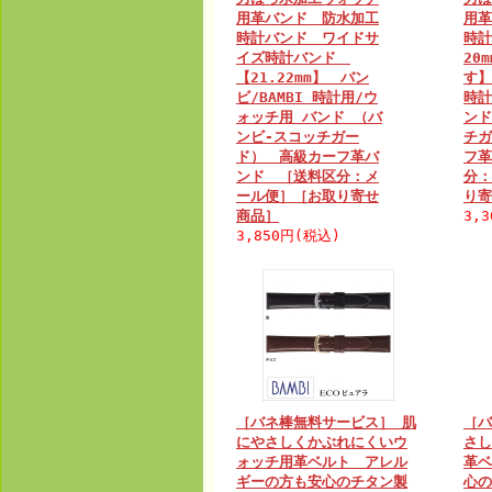
用革バンド 防水加工
用革
時計バンド ワイドサ
時計
イズ時計バンド
20
【21.22mm】 バン
す】
ビ/BAMBI 時計用/ウ
時計
ォッチ用 バンド （バ
ンド
ンビ-スコッチガー
チガ
ド） 高級カーフ革バ
フ革
ンド ［送料区分：メ
分：
ール便］［お取り寄せ
り寄
商品］
3,
3,850円(税込)
［バネ棒無料サービス］ 肌
［バ
にやさしくかぶれにくいウ
さし
ォッチ用革ベルト アレル
革ベ
ギーの方も安心のチタン製
心