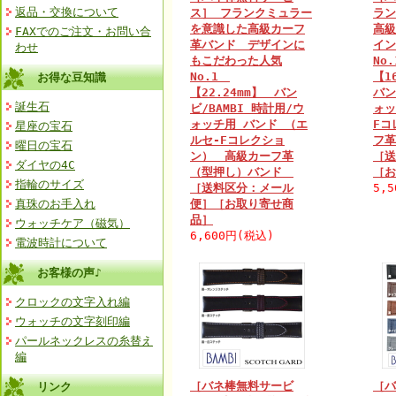
返品・交換について
ス］ フランクミュラー
ラン
を意識した高級カーフ
高級
FAXでのご注文・お問い合
革バンド デザインに
イン
わせ
もこだわった人気
No
No.1
【1
お得な豆知識
【22.24mm】 バン
バン
誕生石
ビ/BAMBI 時計用/ウ
ォッ
ォッチ用 バンド （エ
Fコ
星座の宝石
ルセ-Fコレクショ
フ
曜日の宝石
ン） 高級カーフ革
［送
ダイヤの4C
（型押し）バンド
［お
指輪のサイズ
［送料区分：メール
5,
真珠のお手入れ
便］［お取り寄せ商
品］
ウォッチケア（磁気）
6,600円(税込)
電波時計について
お客様の声♪
クロックの文字入れ編
ウォッチの文字刻印編
パールネックレスの糸替え
編
［バネ棒無料サービ
［バ
リンク