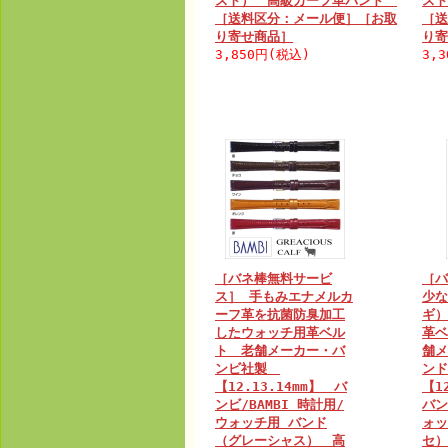
スト） 高級カーフ革バンド
ス
［送料区分：メール便］［お取
［送
り寄せ商品］
り寄
3,850円(税込)
3,
［バネ棒無料サービ
［バ
ス］ 手もみエナメルカ
少な
ーフ革を抗菌防臭加工
ギ）
したウォッチ用革ベル
革ベ
ト 老舗メーカー・バ
舗メ
ンビ社製
ン
【12.13.14mm】 バ
【1
ンビ/BAMBI 時計用/
バン
ウォッチ用 バンド
ォッ
（グレーシャス） 高
セ）