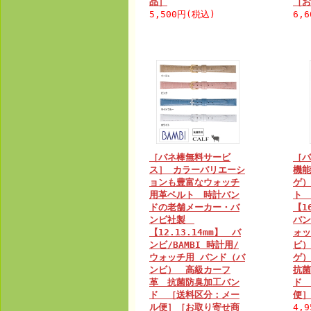
品］
［お
5,500円(税込)
6,
［バネ棒無料サービ
［バ
ス］ カラーバリエーシ
機能
ョンも豊富なウォッチ
ゲ）
用革ベルト 時計バン
ト
ドの老舗メーカー・バ
【1
ンビ社製
バン
【12.13.14mm】 バ
ォッ
ンビ/BAMBI 時計用/
ビ）
ウォッチ用 バンド（バ
ゲ）
ンビ） 高級カーフ
抗菌
革 抗菌防臭加工バン
ド 
ド ［送料区分：メー
便］
ル便］［お取り寄せ商
4,