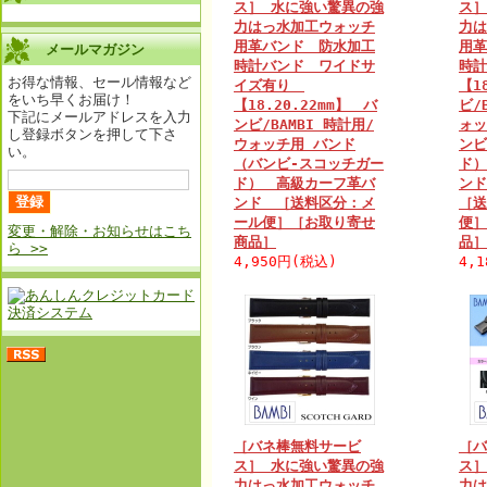
ス］ 水に強い驚異の強
ス］
力はっ水加工ウォッチ
力は
用革バンド 防水加工
用革
メールマガジン
時計バンド ワイドサ
時
お得な情報、セール情報など
イズ有り
【1
をいち早くお届け！
【18.20.22mm】 バ
ビ/
下記にメールアドレスを入力
ンビ/BAMBI 時計用/
ォッ
し登録ボタンを押して下さ
ウォッチ用 バンド
ンビ
い。
（バンビ-スコッチガー
ド）
ド） 高級カーフ革バ
ン
ンド ［送料区分：メ
［送
ール便］［お取り寄せ
便］
変更・解除・お知らせはこち
商品］
品］
ら >>
4,950円(税込)
4,
［バネ棒無料サービ
［バ
ス］ 水に強い驚異の強
ス］
力はっ水加工ウォッチ
力は