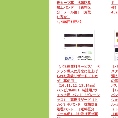
級カーフ革 抗菌防臭
ド 
加工バンド ［送料区
便］
分：メール便］［お取
4,
り寄せ］
4,400円(税込)
［バネ棒無料サービス］ ベ
［バ
テラン職人に丹念に仕上げ
スタ
られた高級リザード（トカ
漂う
ゲ）革使用
の高
【10.11.12.13.14mm】
バ
バンビ/BAMBI 時計用/ウ
【1
ォッチ用 バンド（グレーシ
バン
ャス） 高級リザード（ト
ウォ
カゲ）革バンド 抗菌防臭
ルセ
処理バンド ［送料区分：
（
メール便］［お取り寄せ商
［送